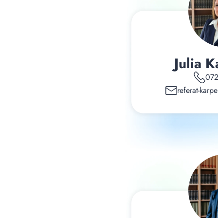
Julia 
072
referat-kar