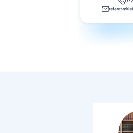
072
referat-mkl