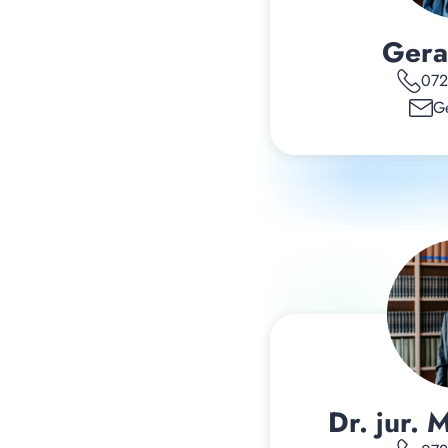
Gera
072
Ge
Dr. jur. 