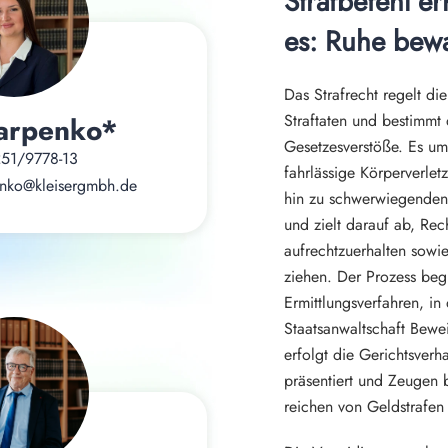
Strafbefehl erh
es: Ruhe bew
Das Strafrecht regelt d
Straftaten und bestimmt 
Karpenko*
Gesetzesverstöße. Es umf
51/9778-13
fahrlässige Körperverle
penko@kleisergmbh.de
hin zu schwerwiegenden 
und zielt darauf ab, Re
aufrechtzuerhalten sowie
ziehen. Der Prozess begi
Ermittlungsverfahren, in
Staatsanwaltschaft Bewe
erfolgt die Gerichtsverh
präsentiert und Zeugen b
reichen von Geldstrafen b