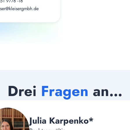
51 9778 -18
eiser@kleisergmbh.de
Drei 
Fragen
 an…
Julia Karpenko*