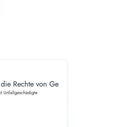
 die Rechte von Geschädigten
t Unfallgeschädigte
, Arztterminen und der
shalt kann nicht mehr wie