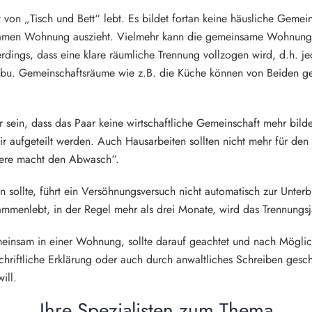
 von „Tisch und Bett“ lebt. Es bildet fortan keine häusliche Gemein
insamen Wohnung auszieht. Vielmehr kann die gemeinsame Wohnung 
erdings, dass eine klare räumliche Trennung vollzogen wird, d.h. 
abu. Gemeinschaftsräume wie z.B. die Küche können von Beiden ge
sein, dass das Paar keine wirtschaftliche Gemeinschaft mehr bild
r aufgeteilt werden. Auch Hausarbeiten sollten nicht mehr für d
ndere macht den Abwasch“.
sollte, führt ein Versöhnungsversuch nicht automatisch zur Unter
ammenlebt, in der Regel mehr als drei Monate, wird das Trennungs
einsam in einer Wohnung, sollte darauf geachtet und nach Möglic
 schriftliche Erklärung oder auch durch anwaltliches Schreiben ge
ill.
Ihre Spezialisten zum Thema