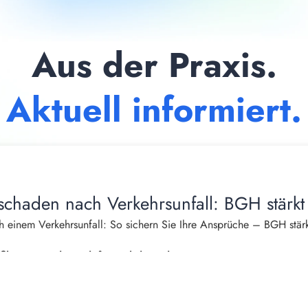
Aus der Praxis.
Aktuell informiert.
schaden nach Verkehrsunfall: BGH stärkt
 einem Verkehrsunfall: So sichern Sie Ihre Ansprüche – BGH stärk
burger, Fachanwalt für Verkehrsrecht
das Leben häufig von einem Tag auf den anderen. Neben Schmerzen
ns tritt oft ein weiterer erheblicher Nachteil auf: Der eigene Hau