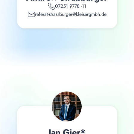
07251 9778 -11
referat-strassburger@kleisergmbh.de
Jan Gier*