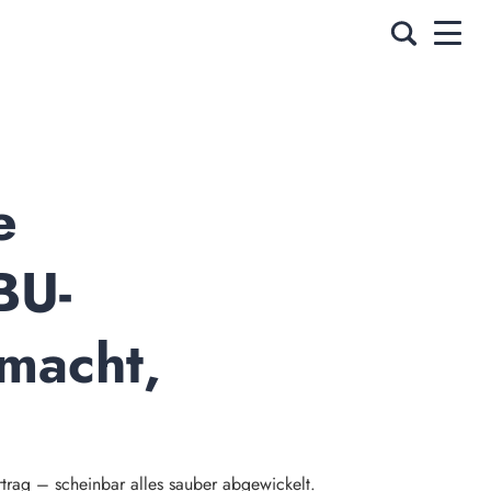
 
BU-
acht, 
rtrag – scheinbar alles sauber abgewickelt.