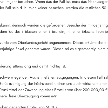
al im Jahr besuchen. Wenn das der Fall ist, muss das Nachlassgeri
der Fall sein d. h. mich keiner besuchen, werden die restlichen 5
kannt, dennoch wurden die geforderten Besuche der minderjährige
dem Tod des Erblassers einen Erbschein, mit einer Erbschaft von j
 wurde vom Oberlandesgericht angenommen. Dieses erklärte das di
erjährige Enkel gerichtet waren. Diesen sei es eigenmächtig nicht
erung sittenwidrig und damit nichtig ist.
in schwerwiegenden Ausnahmefällen ausgegangen. In diesem Fall sa
rücksichtigung der höchstpersönlichen und auch wirtschaftlichen 
Druckmittel der Zuwendung eines Erbteils von über 200.000,00 € w
nnere, freie Überzeugung voraussetzt.
oben genannten Erbteil von 50 % zu.