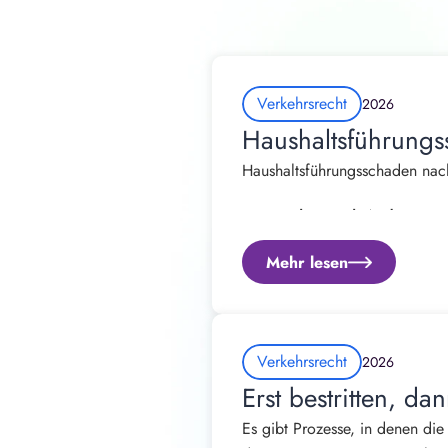
Verkehrsrecht
2026
Haushaltsführungs
Haushaltsführungsschaden nach
Von Rechtsanwalt Andrew Straß
Mehr lesen
Ein Verkehrsunfall verändert 
Regulierung des Fahrzeugschade
gewohnt geführt werden.
Viele Betroffene können nach 
Dennoch wird genau dieser Scha
Verkehrsrecht
2026
Erst bestritten, d
Dabei handelt es sich um eine
Es gibt Prozesse, in denen die
mehrere tausend oder sogar z