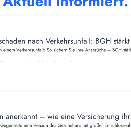
Aktuell informiert.
schaden nach Verkehrsunfall: BGH stärkt
 einem Verkehrsunfall: So sichern Sie Ihre Ansprüche – BGH stärk
burger, Fachanwalt für Verkehrsrecht
das Leben häufig von einem Tag auf den anderen. Neben Schmerzen
ns tritt oft ein weiterer erheblicher Nachteil auf: Der eigene Hau
einem Unfall nicht mehr einkaufen, putzen, kochen, Wäsche wasch
den von Haftpflichtversicherungen häufig bestritten oder nur teilw
ann anerkannt – wie eine Versicherung ih
n Haushaltsführungsschaden – einen eigenständigen Schadensersat
 Gegenseite eine Version des Geschehens mit großer Entschlossenhei
ehntausend Euro betragen kann.