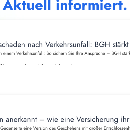
Aktuell informiert.
schaden nach Verkehrsunfall: BGH stärkt
 einem Verkehrsunfall: So sichern Sie Ihre Ansprüche – BGH stärk
burger, Fachanwalt für Verkehrsrecht
das Leben häufig von einem Tag auf den anderen. Neben Schmerzen
ns tritt oft ein weiterer erheblicher Nachteil auf: Der eigene Hau
einem Unfall nicht mehr einkaufen, putzen, kochen, Wäsche wasch
den von Haftpflichtversicherungen häufig bestritten oder nur teilw
ann anerkannt – wie eine Versicherung ih
n Haushaltsführungsschaden – einen eigenständigen Schadensersat
 Gegenseite eine Version des Geschehens mit großer Entschlossenhei
ehntausend Euro betragen kann.