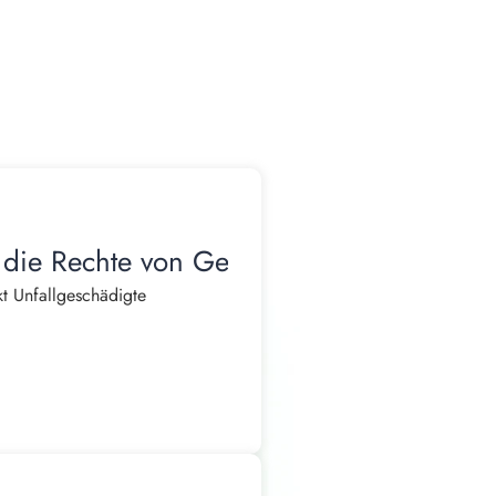
 die Rechte von Geschädigten
t Unfallgeschädigte
, Arztterminen und der
shalt kann nicht mehr wie
en oder ihre Kinder versorgen.