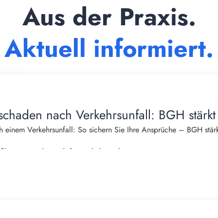
Aus der Praxis.
Aktuell informiert.
schaden nach Verkehrsunfall: BGH stärkt
 einem Verkehrsunfall: So sichern Sie Ihre Ansprüche – BGH stärk
burger, Fachanwalt für Verkehrsrecht
das Leben häufig von einem Tag auf den anderen. Neben Schmerzen
ns tritt oft ein weiterer erheblicher Nachteil auf: Der eigene Hau
einem Unfall nicht mehr einkaufen, putzen, kochen, Wäsche wasch