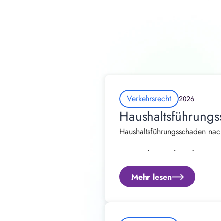
Verkehrsrecht
2026
Haushaltsführungs
Haushaltsführungsschaden nach
Von Rechtsanwalt Andrew Straß
Mehr lesen
Ein Verkehrsunfall verändert 
Regulierung des Fahrzeugschade
gewohnt geführt werden.
Viele Betroffene können nach 