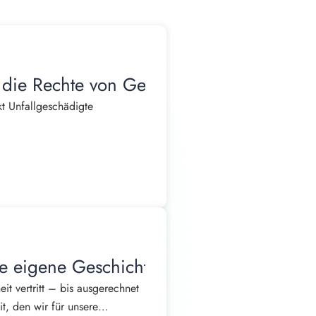
 die Rechte von Geschädigten
t Unfallgeschädigte
, Arztterminen und der
shalt kann nicht mehr wie
en oder ihre Kinder versorgen.
eise reguliert.
re eigene Geschichte kassierte
zanspruch, der schnell
t vertritt – bis ausgerechnet
t, den wir für unsere