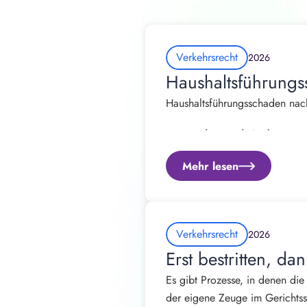
Verkehrsrecht
2026
Haushaltsführungs
Haushaltsführungsschaden nach
Von Rechtsanwalt Andrew Straß
Mehr lesen
Ein Verkehrsunfall verändert 
Regulierung des Fahrzeugschade
gewohnt geführt werden.
Viele Betroffene können nach 
Dennoch wird genau dieser Scha
Verkehrsrecht
2026
Erst bestritten, d
Dabei handelt es sich um eine
Es gibt Prozesse, in denen die
mehrere tausend oder sogar z
der eigene Zeuge im Gerichtssa