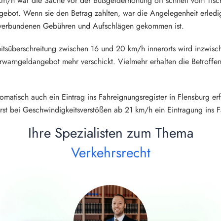
km/h war die Sache vor der Bußgelderhöhung oft schnell vom Tisc
bot. Wenn sie den Betrag zahlten, war die Angelegenheit erledig
 verbundenen Gebühren und Aufschlägen gekommen ist.
eitsüberschreitung zwischen 16 und 20 km/h innerorts wird inzwisc
erwarngeldangebot mehr verschickt. Vielmehr erhalten die Betroff
omatisch auch ein Eintrag ins Fahreignungsregister in Flensburg er
erst bei Geschwindigkeitsverstößen ab 21 km/h ein Eintragung ins F
Ihre Spezialisten zum Thema
Verkehrsrecht