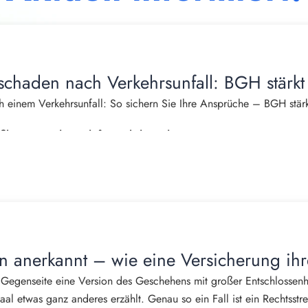
schaden nach Verkehrsunfall: BGH stärkt
 einem Verkehrsunfall: So sichern Sie Ihre Ansprüche – BGH stärk
burger, Fachanwalt für Verkehrsrecht
das Leben häufig von einem Tag auf den anderen. Neben Schmerzen
ns tritt oft ein weiterer erheblicher Nachteil auf: Der eigene Hau
einem Unfall nicht mehr einkaufen, putzen, kochen, Wäsche wasch
den von Haftpflichtversicherungen häufig bestritten oder nur teilw
ann anerkannt – wie eine Versicherung ih
n Haushaltsführungsschaden – einen eigenständigen Schadensersat
 Gegenseite eine Version des Geschehens mit großer Entschlossenhei
ehntausend Euro betragen kann.
al etwas ganz anderes erzählt. Genau so ein Fall ist ein Rechtsstrei