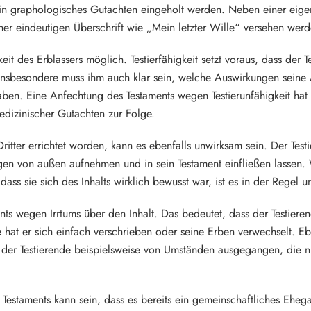
ein graphologisches Gutachten eingeholt werden. Neben einer eigenh
er eindeutigen Überschrift wie „Mein letzter Wille“ versehen werd
it des Erblassers möglich. Testierfähigkeit setzt voraus, dass der T
 Insbesondere muss ihm auch klar sein, welche Auswirkungen sein
 haben. Eine Anfechtung des Testaments wegen Testierunfähigkeit h
dizinischer Gutachten zur Folge.
ritter errichtet worden, kann es ebenfalls unwirksam sein. Der Test
gen von außen aufnehmen und in sein Testament einfließen lassen.
dass sie sich des Inhalts wirklich bewusst war, ist es in der Regel 
ts wegen Irrtums über den Inhalt. Das bedeutet, dass der Testieren
e hat er sich einfach verschrieben oder seine Erben verwechselt. 
t der Testierende beispielsweise von Umständen ausgegangen, die ni
 Testaments kann sein, dass es bereits ein gemeinschaftliches Eheg