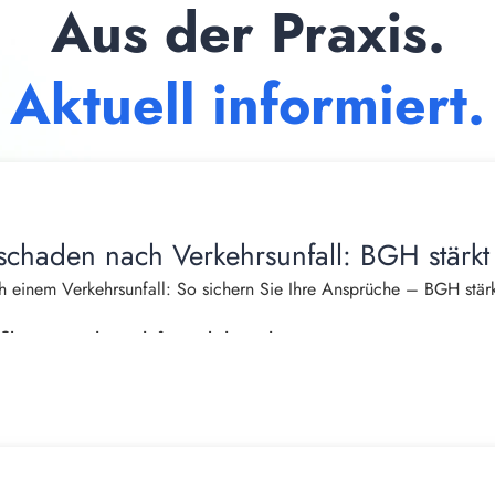
Aus der Praxis.
Aktuell informiert.
schaden nach Verkehrsunfall: BGH stärkt
 einem Verkehrsunfall: So sichern Sie Ihre Ansprüche – BGH stärk
burger, Fachanwalt für Verkehrsrecht
das Leben häufig von einem Tag auf den anderen. Neben Schmerzen
ns tritt oft ein weiterer erheblicher Nachteil auf: Der eigene Hau
einem Unfall nicht mehr einkaufen, putzen, kochen, Wäsche wasch