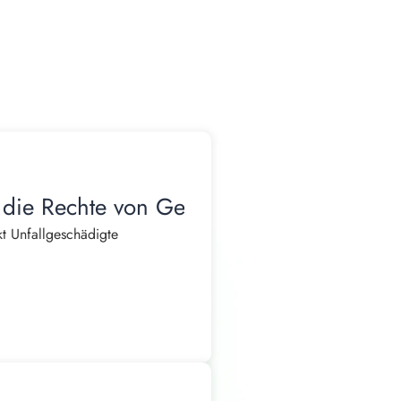
 die Rechte von Geschädigten
t Unfallgeschädigte
, Arztterminen und der
shalt kann nicht mehr wie
en oder ihre Kinder versorgen.