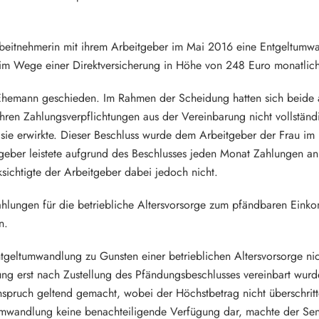
rbeitnehmerin mit ihrem Arbeitgeber im Mai 2016 eine Entgeltumw
g im Wege einer Direktversicherung in Höhe von 248 Euro monatlic
 Ehemann geschieden. Im Rahmen der Scheidung hatten sich beide 
hren Zahlungsverpflichtungen aus der Vereinbarung nicht vollständ
sie erwirkte. Dieser Beschluss wurde dem Arbeitgeber der Frau i
tgeber leistete aufgrund des Beschlusses jeden Monat Zahlungen a
ksichtigte der Arbeitgeber dabei jedoch nicht.
Zahlungen für die betriebliche Altersvorsorge zum pfändbaren Ein
n.
ntgeltumwandlung zu Gunsten einer betrieblichen Altersvorsorge 
ng erst nach Zustellung des Pfändungsbeschlusses vereinbart wur
nspruch geltend gemacht, wobei der Höchstbetrag nicht überschri
tumwandlung keine benachteiligende Verfügung dar, machte der Sen