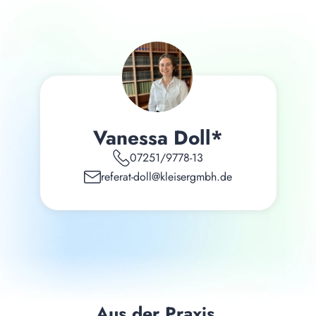
Vanessa Doll*
07251/9778-13
referat-doll@kleisergmbh.de
Aus der Praxis.