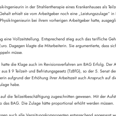
-Ingenieurin in der Strahlentherapie eines Krankenhauses als Teilzei
hen Gehalt erhielt sie vom Arbeitgeber noch eine „Leistungszulage“ 
Physik-Ingenieurin bei ihrem vorherigen Arbeitgeber hatte, ausgeg
ung eine Vollzeitstellung. Entsprechend stieg auch das tarifliche Geh
uro. Dagegen klagte die Mitarbeiterin. Sie argumentierte, dass si
oppeln müsse.
 hatte die Klage auch im Revisionsverfahren am BAG Erfolg. Der 
t aus § 9 Teilzeit- und Befristungsgesetz (TzBfG), so der 5. Senat 
erin aufgrund der Erhöhung ihrer Arbeitszeit auch Anspruch auf d
Zulage habe.
auf die Teilzeitbeschäftigung zugeschnitten gewesen. Mit der Aufst
o das BAG. Die Zulage hätte proportional erhöht werden müssen.
, müssen auch alle Vergütungskomponenten entsprechend angepasst w